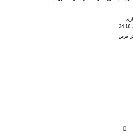
اری
24
18