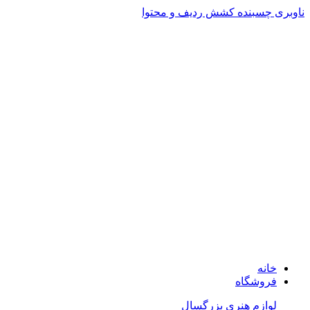
ناوبری چسبنده
کشش ردیف و محتوا
ADD ANYTHING HERE OR JUST REMOVE IT…
خانه
فروشگاه
لوازم هنری بزرگسال