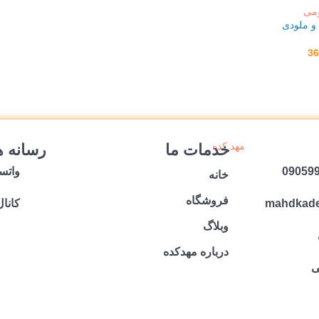
و ملودی
خدمات ما
رسانه ه
واتس
خانه
فروشگاه
mahdkad
کانال
وبلاگ
درباره مهدکده
ی