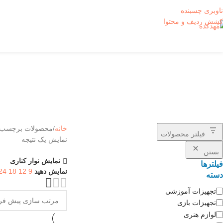
ناوبری چسبنده
کشش ردیف و محتوا
بوم ک
خانه
محصولات برچسب خ
فیلتر محصولات
نمایش یک نتیجه
بستن
نمایش نوار کناری
فیلترها
نمایش دهید
9
12
18
24
دسته
تجهیزات آموزشی
تجهیزات بازی
لوازم هنری