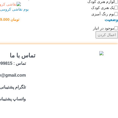
لوازم هنری کودک
پک هنری کودک
بوم نقاشی کرومی 
بوم رنگ آمیزی
وضعیت
تومان
369.000
موجود در انبار
اعمال کردن
تماس با ما
تماس : 09059999815
e@gmail.com
تلگرام پشتیبانی
واتساپ پشتیبان