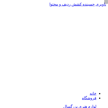
ناوبری چسبنده
کشش ردیف و محتوا
ADD ANYTHING HERE OR JUST REMOVE IT…
خانه
فروشگاه
لوازم هنری بزرگسال