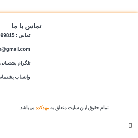
تماس با ما
تماس : 09059999815
e@gmail.com
تلگرام پشتیبانی
واتساپ پشتیبان
تمام حقوق ایـن سایت متعلق به
مهدکده
میـباشد.