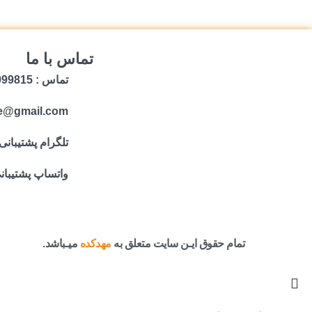
تماس با ما
تماس : 09059999815
e@gmail.com
تلگرام پشتیبانی
واتساپ پشتیبان
تمام حقوق ایـن سایت متعلق به
مهدکده
میـباشد.