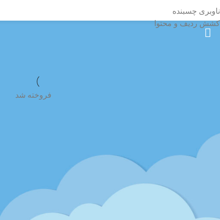
ناوبری چسبنده
کشش ردیف و محتوا
فوم دستگاه کف پارتی
خانه
محصولات بر
فیلتر محصولات
بستن
فیلترها
فروخته شد
دسته
تجهیزات بازی
لوازم جشن
دستگاه کفساز
محلول کفساز
وضعیت
در انبار موجود نمی باشد
اعمال کردن