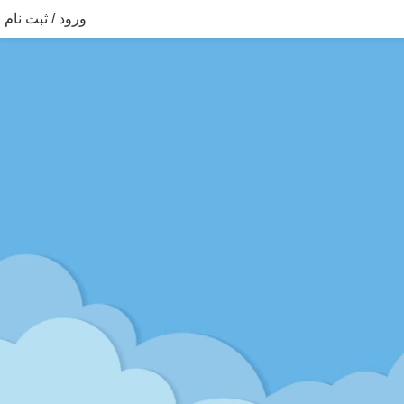
ورود / ثبت نام
نمایش دهید
9
12
18
24