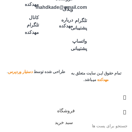
مهدکده
mahdkade@gmail.com
وبلاگ
کانال
درباره
تلگرام
تلگرام
مهدکده
پشتیبانی
مهدکده
واتساپ
پشتیبانی
طراحی شده توسط
دستیار وردپرس
.
تمام حقوق ایـن سایت متعلق به
مهدکده
میـباشد.
فروشگاه
سبد خرید