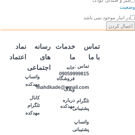
میز و صندلی کودک
وضعیت
در انبار موجود نمی باشد
اعمال کردن
تماس
خدمات
رسانه
نماد
با ما
ما
های
اعتماد
تماس :
اجتماعی
خانه
09059999815
واتساپ
فروشگاه
مهدکده
mahdkade@gmail.com
وبلاگ
کانال
درباره
تلگرام
تلگرام
مهدکده
پشتیبانی
مهدکده
واتساپ
پشتیبانی