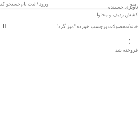
منو
ورود / ثبت نام
جستجو کنی
ناوبری چسبنده
میز گرد
کشش ردیف و محتوا
خانه
محصولات برچسب خورده “میز گرد”
فروخته شد