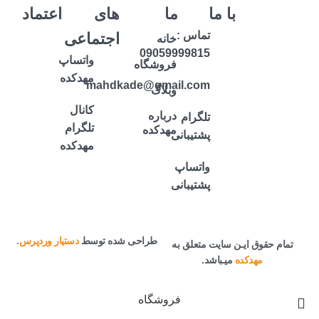
با ما
ما
های
اعتماد
تماس :
اجتماعی
خانه
09059999815
واتساپ
فروشگاه
مهدکده
mahdkade@gmail.com
وبلاگ
کانال
درباره
تلگرام
تلگرام
مهدکده
پشتیبانی
مهدکده
واتساپ
پشتیبانی
طراحی شده توسط
دستیار وردپرس
.
تمام حقوق ایـن سایت متعلق به
مهدکده
میـباشد.
فروشگاه