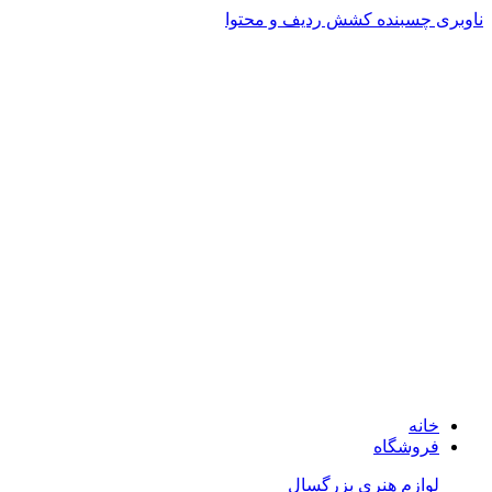
ناوبری چسبنده
کشش ردیف و محتوا
ADD ANYTHING HERE OR JUST REMOVE IT…
خانه
فروشگاه
لوازم هنری بزرگسال