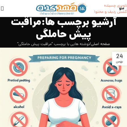
ناوبری چسبنده
منو
کشش ردیف و محتوا
آرشیو برچسب ها:مراقبت
پیش حاملگی
صفحه اصلی
نوشته هایی با برچسب "مراقبت پیش حاملگی"
24
بهمن