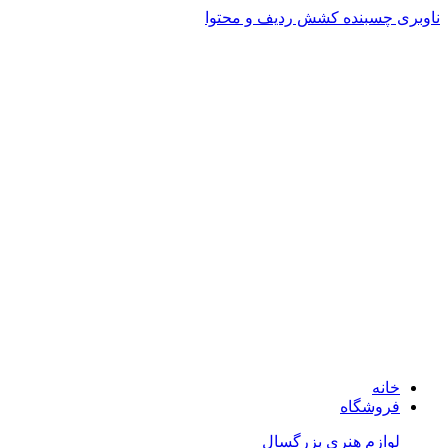
ناوبری چسبنده
کشش ردیف و محتوا
ADD ANYTHING HERE OR JUST REMOVE IT…
خانه
فروشگاه
لوازم هنری بزرگسال